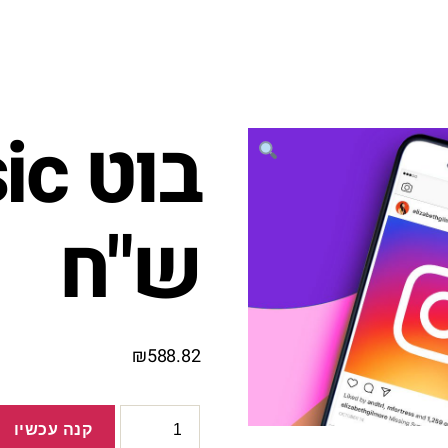
ש"ח
₪
588.82
כמות
קנה עכשיו
של