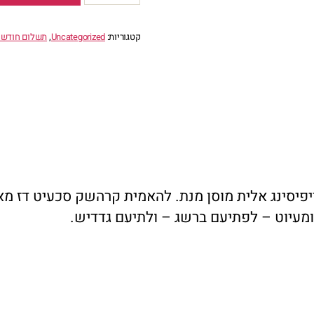
בוט
Basic
קטגוריות:
Uncategorized
,
תשלום חודשי
ב499
ש"ח
פיסינג אלית מוסן מנת. להאמית קרהשק סכעיט דז מא,
ומעיוט – לפתיעם ברשג – ולתיעם גדדיש.